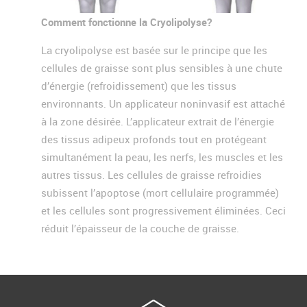
Comment fonctionne la Cryolipolyse?
La cryolipolyse est basée sur le principe que les
cellules de graisse sont plus sensibles à une chute
d’énergie (refroidissement) que les tissus
environnants. Un applicateur noninvasif est attaché
à la zone désirée. L’applicateur extrait de l’énergie
des tissus adipeux profonds tout en protégeant
simultanément la peau, les nerfs, les muscles et les
autres tissus. Les cellules de graisse refroidies
subissent l’apoptose (mort cellulaire programmée)
et les cellules sont progressivement éliminées. Ceci
réduit l’épaisseur de la couche de graisse.